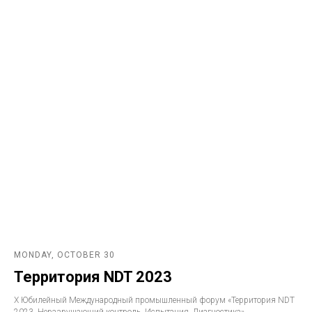
MONDAY, OCTOBER 30
Территория NDT 2023
Х Юбилейный Международный промышленный форум «Территория NDT
2023. Неразрушающий контроль. Испытания. Диагностика»