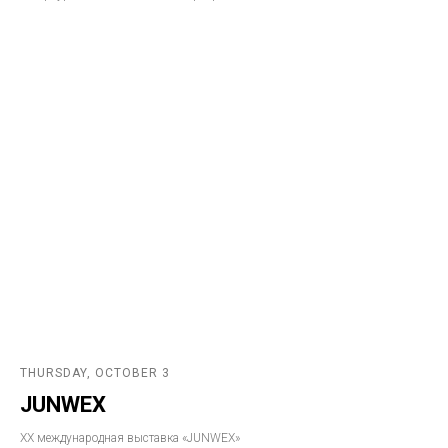
THURSDAY, OCTOBER 3
JUNWEX
ХX международная выставка «JUNWEX»