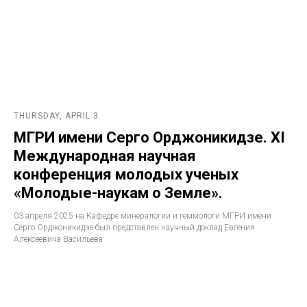
THURSDAY, APRIL 3
МГРИ имени Серго Орджоникидзе. ХI
Международная научная
конференция молодых ученых
«Молодые-наукам о Земле».
03 апреля 2025 на Кафедре минералогии и геммологи МГРИ имени
Серго Орджоникидзе был представлен научный доклад Евгения
Алексеевича Васильева